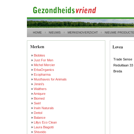
HOME
NIEUWS
MERKENOVERZICHT
NIEUWE PRODUCT
Merken
Lovea
»
Biobites
Trade Sense
»
Just For Men
»
Michel Mercier
Reduitlaan 33
»
ErbaOrganics
Breda
»
Ecopharma
»
Musthaves for Animals
»
Jimini's
»
Walthers
»
Amiqure
»
Biomed
»
Swirl
»
Irwin Naturals
»
Dettol
»
Balance
»
Lillys Eco Clean
»
Laura Biagotti
»
Shiseido