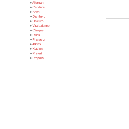
»
Allergan
»
Candarel
»
Bolfo
»
Damhert
»
Unicura
»
Vita balance
»
Clinique
»
Rilies
»
Pranayur
»
Atkins
»
Klazien
»
Prefert
»
Propolis