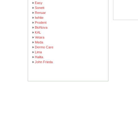
»
Easy
»
Sonett
»
Renuar
»
Iwhite
»
Prodent
»
BioNova
»
KAL
»
Vetara
»
Meda
»
Dermo Care
»
Lima
»
Halita
»
John Frieda