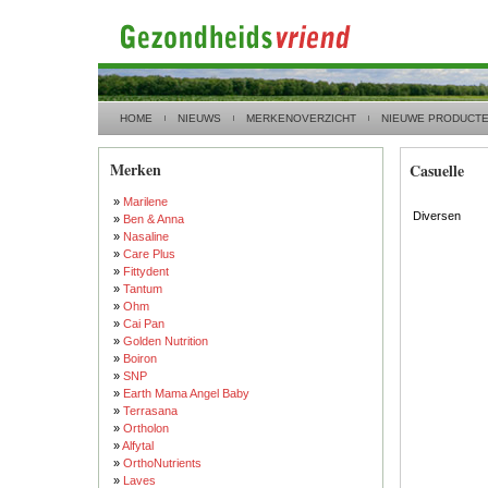
HOME
NIEUWS
MERKENOVERZICHT
NIEUWE PRODUCT
Merken
Casuelle
»
Marilene
Diversen
»
Ben & Anna
»
Nasaline
»
Care Plus
»
Fittydent
»
Tantum
»
Ohm
»
Cai Pan
»
Golden Nutrition
»
Boiron
»
SNP
»
Earth Mama Angel Baby
»
Terrasana
»
Ortholon
»
Alfytal
»
OrthoNutrients
»
Laves