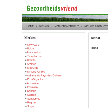
HOME
NIEUWS
MERKENOVERZICHT
NIEUWE PRODUCT
Merken
Bional
»
New Care
Bional
»
Bvlgari
»
Innoceutics
»
Twinpharma
»
Kabrita
»
Aromed
»
MedGlide
»
Ministry Of Tea
»
Asinerie du Pays des Collines
»
ErbaOrganics
»
Australian
»
Parmalux
»
Kanebo
»
Sterilon
»
Supplemed
»
Fagron
»
Surya