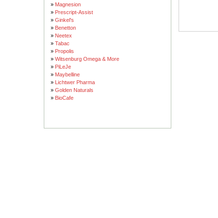
»
Magnesion
»
Prescript-Assist
»
Ginkel's
»
Benetton
»
Neetex
»
Tabac
»
Propolis
»
Witsenburg Omega & More
»
PiLeJe
»
Maybelline
»
Lichtwer Pharma
»
Golden Naturals
»
BioCafe