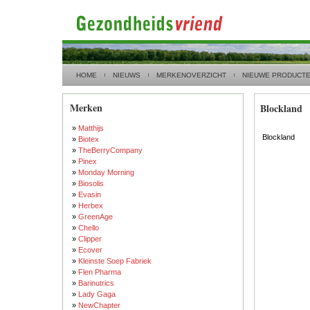
HOME
NIEUWS
MERKENOVERZICHT
NIEUWE PRODUCT
Merken
Blockland
»
Matthijs
Blockland
»
Biotex
»
TheBerryCompany
»
Pinex
»
Monday Morning
»
Biosolis
»
Evasin
»
Herbex
»
GreenAge
»
Chello
»
Clipper
»
Ecover
»
Kleinste Soep Fabriek
»
Flen Pharma
»
Barinutrics
»
Lady Gaga
»
NewChapter