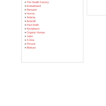
»
The Health Factory
»
Arobuikband
»
Riemann
»
Horma
»
Solaray
»
Amarelli
»
Paul Smith
»
Kernpharm
»
Organic Human
»
Jolen
»
X-trine
»
Perozin
»
Biotisan