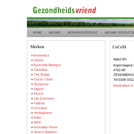
HOME
NIEUWS
MERKENOVERZICHT
NIEUWE PRODUCT
Merken
CeCeM
»
Aromedica
Able2 BV
»
Otrivin
»
Ayurveda Biologics
Koperslagerij 
»
Clearblue
4762 AR
»
The Bridge
ZEVENBERG
»
Doctor Clean
Tel 0168-331
»
Symprove
info@able2.nl
»
Vigorin
»
PiLeJe
»
Life Extension
»
Halitran
»
Oroclean
»
Herbapharm
»
Eden
»
WHC
»
Australian Home
»
Source Balance