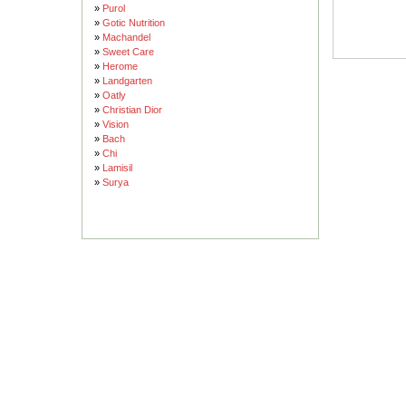
»
Purol
»
Gotic Nutrition
»
Machandel
»
Sweet Care
»
Herome
»
Landgarten
»
Oatly
»
Christian Dior
»
Vision
»
Bach
»
Chi
»
Lamisil
»
Surya