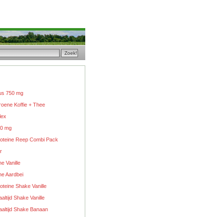
lus 750 mg
oene Koffie + Thee
lex
00 mg
oteine Reep Combi Pack
r
e Vanille
ne Aardbei
teine Shake Vanille
ltijd Shake Vanille
altijd Shake Banaan