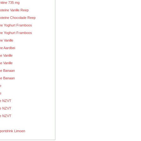
itine 735 mg
teine Vanille Reep
oteine Chocolade Reep
ne Yoghurt Framboos
ne Yoghurt Framboos
e Vanille
ne Aardbei
e Vanille
e Vanille
ne Banaan
ne Banaan
e
e
ne NZVT
ne NZVT
ne NZVT
Sportdrink Limoen