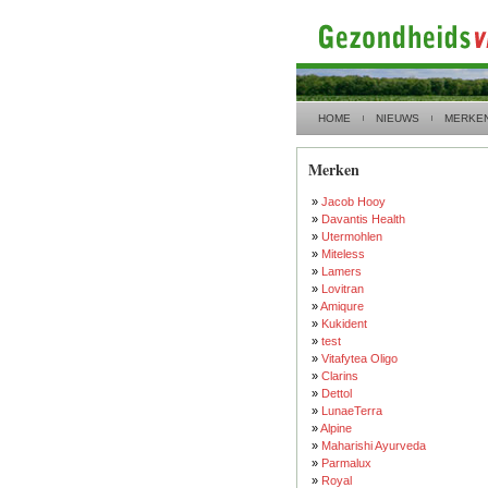
HOME
NIEUWS
MERKE
Merken
»
Jacob Hooy
»
Davantis Health
»
Utermohlen
»
Miteless
»
Lamers
»
Lovitran
»
Amiqure
»
Kukident
»
test
»
Vitafytea Oligo
»
Clarins
»
Dettol
»
LunaeTerra
»
Alpine
»
Maharishi Ayurveda
»
Parmalux
»
Royal