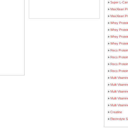
»
Super L-Carn
»
MaxXlean Pro
»
MaxXlean Pr
»
Whey Protei
»
Whey Protei
»
Whey Protein
»
Whey Protei
»
Reco Protein
»
Reco Protein
»
Reco Protei
»
Reco Protei
»
Multi Vitamin
»
Multi Vitamin
»
Multi Vitami
»
Multi Vitami
»
Multi Vitami
»
Creatine
»
Electrolyte 