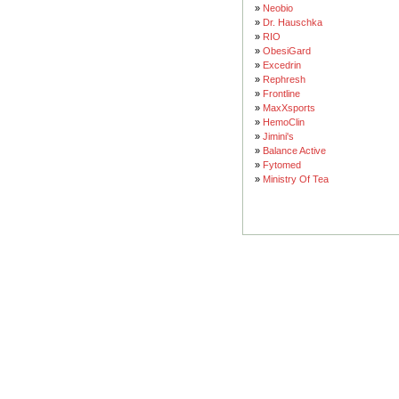
»
Neobio
»
Dr. Hauschka
»
RIO
»
ObesiGard
»
Excedrin
»
Rephresh
»
Frontline
»
MaxXsports
»
HemoClin
»
Jimini's
»
Balance Active
»
Fytomed
»
Ministry Of Tea