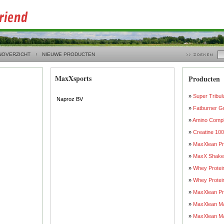
NOVERZICHT
NIEUWE PRODUCTEN
MaxXsports
Producten
»
Super Tribu
Naproz BV
»
Fatburner Gr
»
Amino Comp
»
Creatine 10
»
MaxXlean Pr
»
MaxX Shake
»
Whey Protein
»
Whey Protei
»
MaxXlean Pro
»
MaxXlean Maa
»
MaxXlean Ma