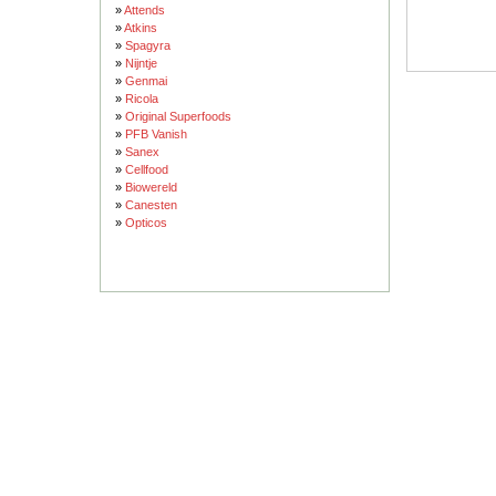
»
Attends
»
Atkins
»
Spagyra
»
Nijntje
»
Genmai
»
Ricola
»
Original Superfoods
»
PFB Vanish
»
Sanex
»
Cellfood
»
Biowereld
»
Canesten
»
Opticos