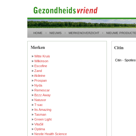
HOME
NIEUWS
MERKENOVERZICHT
NIEUWE PRODUCT
Merken
Citin
»
Witte Kruis
Citin - Spotle
»
Wilkinson
»
Escofine
»
Zand
»
Akileine
»
Prospan
»
Nyda
»
Remescar
»
Bzzz Away
»
Natusor
»
T-sac
»
Its Amazing
»
Tasman
»
Green Light
»
VitaSil
»
Optima
»
Nestle Health Science