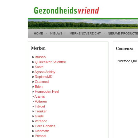
HOME
NIEUWS
MERKENOVERZICHT
NIEUWE PRODUCT
Merken
Consenza
»
Brasso
Purefood QoL
»
Quicksilver Scientific
»
Sante
»
Alyssa Ashley
»
ReplensMD
»
Cranmed
»
Eden
»
Homeoden Heel
»
Aramis
»
Voltaren
»
Hibicet
»
Trenker
»
Glade
»
Versace
»
Corn Candies
»
Dishmatic
»
Primeal