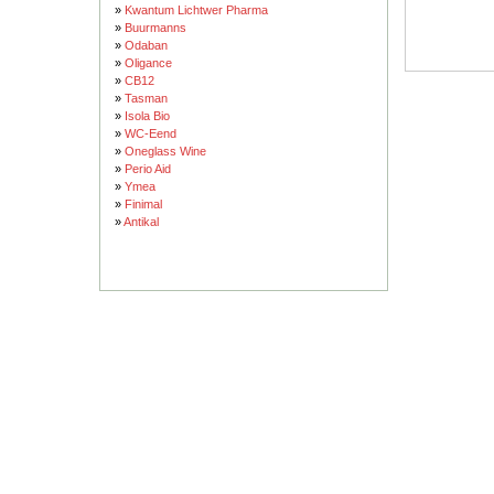
»
Kwantum Lichtwer Pharma
»
Buurmanns
»
Odaban
»
Oligance
»
CB12
»
Tasman
»
Isola Bio
»
WC-Eend
»
Oneglass Wine
»
Perio Aid
»
Ymea
»
Finimal
»
Antikal