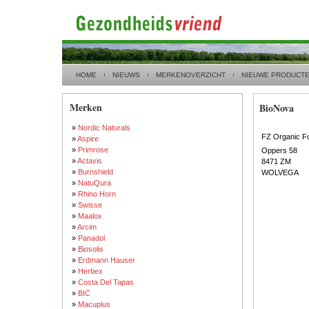
HOME
NIEUWS
MERKENOVERZICHT
NIEUWE PRODUCT
Merken
BioNova
»
Nordic Naturals
FZ Organic F
»
Aspire
»
Primrose
Oppers 58
»
Actavis
8471 ZM
»
Burnshield
WOLVEGA
»
NatuQura
»
Rhino Horn
»
Swisse
»
Maalox
»
Arcim
»
Panadol
»
Biosolis
»
Erdmann Hauser
»
Herbex
»
Costa Del Tapas
»
BIC
»
Macuplus