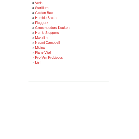
»
Verla
»
Sterillium
»
Golden Bee
»
Humble Brush
»
Pluggerz
»
Grootmoeders Keuken
»
Herrie Stoppers
»
Maxzlim
»
Naomi Campbell
»
Miginal
»
PlanetVital
»
Pro-Ven Probiotics
»
Lief!