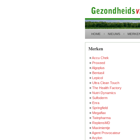
HOME
NIEUWS
MERKE
Merken
»
Accu Chek
»
Proxeed
»
Algoplus
»
Bentasil
»
Lepicol
»
Ultra Clean Touch
»
The Health Factory
»
Nutri-Dynamics
»
Sulfoderm
»
Enra
»
Springfield
»
Megaflax
»
Twinpharma
»
ReplensMD
»
Maximientje
»
Agent Provocateur
»
Avylon