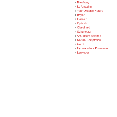
»
Bite Away
»
Its Amazing
»
Your Organic Nature
»
Bayer
»
Garnier
»
Opticalm
»
Obesimed
»
Schuttelaar
»
AnOxident Balance
»
Natural Temptation
»
Avent
»
Hydroxydase Kuurwater
»
Leukopor