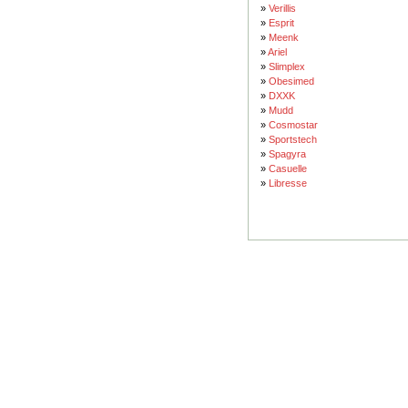
»
Verillis
»
Esprit
»
Meenk
»
Ariel
»
Slimplex
»
Obesimed
»
DXXK
»
Mudd
»
Cosmostar
»
Sportstech
»
Spagyra
»
Casuelle
»
Libresse