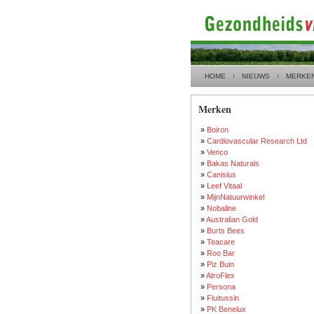
HOME
NIEUWS
MERKE
Merken
»
Boiron
»
Cardiovascular Research Ltd
»
Venco
»
Bakas Naturals
»
Canisius
»
Leef Vitaal
»
MijnNatuurwinkel
»
Nobaline
»
Australian Gold
»
Burts Bees
»
Teacare
»
Roo Bar
»
Piz Buin
»
AtroFlex
»
Persona
»
Fluitussin
»
PK Benelux