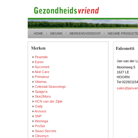
HOME
NIEUWS
MERKENOVERZICHT
NIEUWE PRODUCT
Merken
Falconetti
»
Piramide
Jan van der 
»
Earex
»
Nycomed
Atoomweg 5
»
Aloë Care
1627 LE
»
Primatour
HOORN
»
Vitamax
Tel 02292115
»
Celestial Seasonings
sales@janvand
»
Spagyra
»
Skin2Moro
»
HCN van der Zijde
»
Oatly
»
Arovest
»
SNP
»
Womega
»
ProSet
»
Swazi Secrets
»
Clinomyn