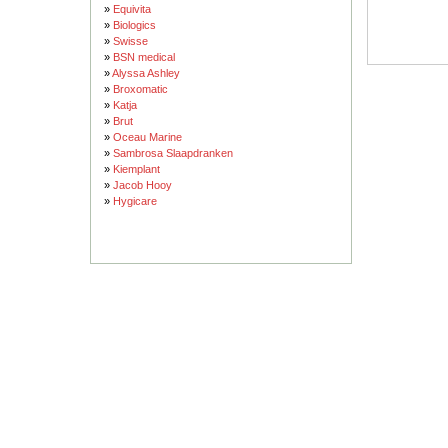
»
Equivita
»
Biologics
»
Swisse
»
BSN medical
»
Alyssa Ashley
»
Broxomatic
»
Katja
»
Brut
»
Oceau Marine
»
Sambrosa Slaapdranken
»
Kiemplant
»
Jacob Hooy
»
Hygicare