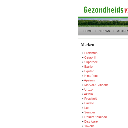
HOME
NIEUWS
MERKE
Merken
»
Froximun
»
Cetaphil
»
Superbee
»
Excilor
»
Equilac
»
Nina Ricci
»
Apeiron
»
Marval & Vincent
»
Urtizon
»
Akildia
»
Proshield
»
Emdee
»
Lux
»
Semper
»
Desert Essence
»
Districare
»
Yokebe