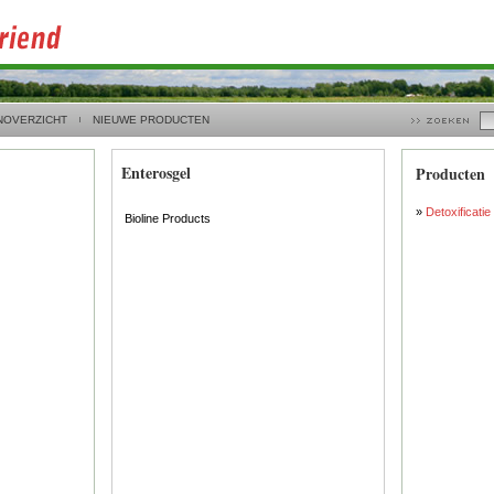
NOVERZICHT
NIEUWE PRODUCTEN
Enterosgel
Producten
»
Detoxificatie
Bioline Products