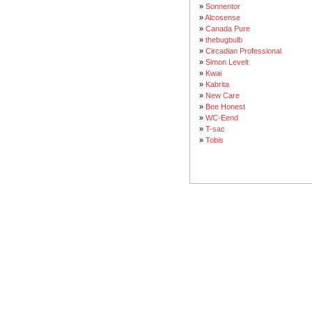
»
Sonnentor
»
Alcosense
»
Canada Pure
»
thebugbulb
»
Circadian Professional
»
Simon Levelt
»
Kwai
»
Kabrita
»
New Care
»
Bee Honest
»
WC-Eend
»
T-sac
»
Tobis