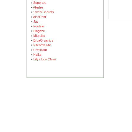
»
Superted
»
Allerfre
»
Swazi Secrets
»
AloeDent
»
Jay
»
Foetsie
»
Biogaze
»
Microlife
»
ErbaOrganics
»
Nitcomb-M2
»
Urtekram
»
Halita
»
Lillys Eco Clean