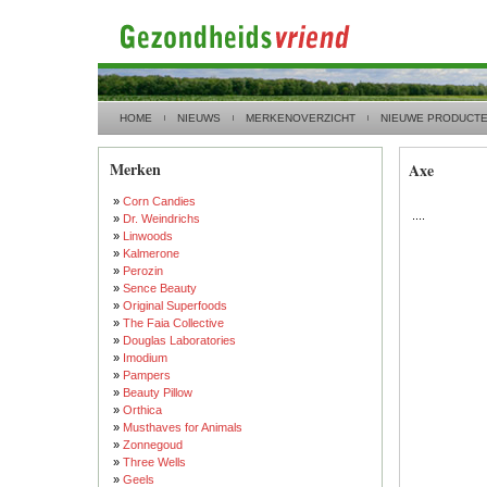
HOME
NIEUWS
MERKENOVERZICHT
NIEUWE PRODUCT
Merken
Axe
»
Corn Candies
....
»
Dr. Weindrichs
»
Linwoods
»
Kalmerone
»
Perozin
»
Sence Beauty
»
Original Superfoods
»
The Faia Collective
»
Douglas Laboratories
»
Imodium
»
Pampers
»
Beauty Pillow
»
Orthica
»
Musthaves for Animals
»
Zonnegoud
»
Three Wells
»
Geels