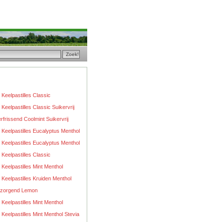
Keelpastilles Classic
Keelpastilles Classic Suikervrij
rfrissend Coolmint Suikervrij
Keelpastilles Eucalyptus Menthol
Keelpastilles Eucalyptus Menthol
Keelpastilles Classic
Keelpastilles Mint Menthol
Keelpastilles Kruiden Menthol
erzorgend Lemon
Keelpastilles Mint Menthol
Keelpastilles Mint Menthol Stevia