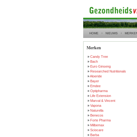
HOME
NIEUWS
MERKE
Merken
»
Candy Tree
»
Bach
»
Euro Ginseng
»
Researched Nutritionals
»
Aloeride
»
Bayer
»
Emdee
»
Optipharma
»
Life Extension
»
Marval & Vincent
»
Vapona
»
Naturella
»
Benecos
»
Forte Pharma
»
Milbemax
»
Sciocare
»
Barba