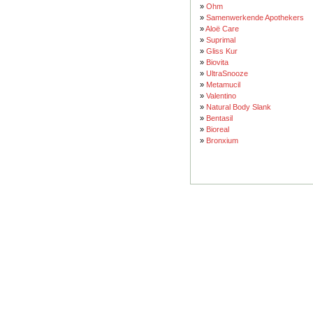
»
Ohm
»
Samenwerkende Apothekers
»
Aloë Care
»
Suprimal
»
Gliss Kur
»
Biovita
»
UltraSnooze
»
Metamucil
»
Valentino
»
Natural Body Slank
»
Bentasil
»
Bioreal
»
Bronxium