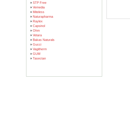
»
STP Free
»
Vemedia
»
Miteless
»
Naturapharma
»
Raylex
»
Capsinol
»
Ohm
»
Vetara
»
Bakas Naturals
»
Gucci
»
Vagitherm
»
GUM
»
Tasectan