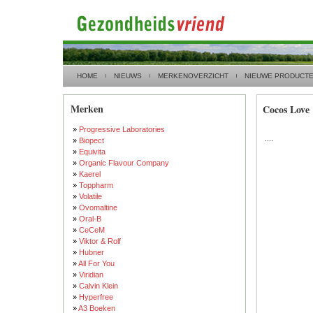
HOME
NIEUWS
MERKENOVERZICHT
NIEUWE PRODUCT
Merken
Cocos Love
»
Progressive Laboratories
....
»
Biopect
»
Equivita
»
Organic Flavour Company
»
Kaerel
»
Toppharm
»
Volatile
»
Ovomaltine
»
Oral-B
»
CeCeM
»
Viktor & Rolf
»
Hubner
»
All For You
»
Viridian
»
Calvin Klein
»
Hyperfree
»
A3 Boeken