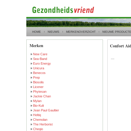
HOME
NIEUWS
MERKENOVERZICHT
NIEUWE PRODUCT
Merken
Confort Ai
»
New Care
....
»
Sea-Band
»
Euro Energy
»
Unicura
»
Benecos
»
Prep
»
Biosolis
»
Licener
»
Phytesan
»
Jackie Chan
»
Mylan
»
Bio-Kult
»
Jean Paul Gaultier
»
Heltiq
»
Chemolan
»
The Herborist
»
Cheqio