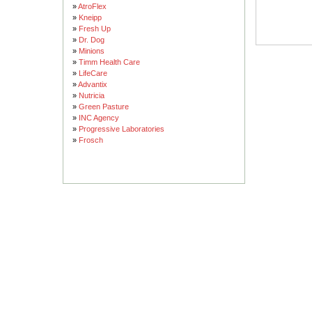
»
AtroFlex
»
Kneipp
»
Fresh Up
»
Dr. Dog
»
Minions
»
Timm Health Care
»
LifeCare
»
Advantix
»
Nutricia
»
Green Pasture
»
INC Agency
»
Progressive Laboratories
»
Frosch