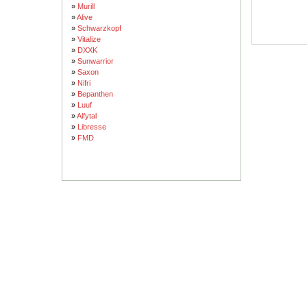
»
Murill
»
Alive
»
Schwarzkopf
»
Vitalize
»
DXXK
»
Sunwarrior
»
Saxon
»
Nifri
»
Bepanthen
»
Luuf
»
Alfytal
»
Libresse
»
FMD