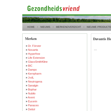
HOME
NIEUWS
MERKENOVERZICHT
NIEUWE PRODUCT
Merken
Davantis He
»
Dr. Förster
....
»
Novartis
»
Hyperfree
»
Life Extension
»
GlaxoSmithKline
»
BIC
»
Dampo
»
Kernpharm
»
JvdL
»
Neutrogena
»
Sanalgin
»
Bophar
»
Nubilo
»
Avent
»
Eucerin
»
Panaceo
»
Dettol