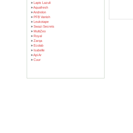
»
Lapis Lazuli
»
Aquafresh
»
Andrelon
»
PFB Vanish
»
Leukotape
»
Swazi Secrets
»
MultiZeo
»
Royal
»
Zarqa
»
Ecolab
»
Isabelle
»
Api Ar
»
Cuur