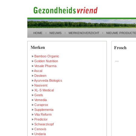
HOME
NIEUWS
MERKENOVERZICHT
NIEUWE PRODUCT
Merken
Frosch
»
Bamboo Organic
....
»
Golden Nutrition
»
Vesale Pharma
»
Ascal
»
Deoleen
»
Ayurveda Biologics
»
Nasivent
»
XL-S Medical
»
Geels
»
Vemedia
»
Curaprox
»
Supplementa
»
Vita Reform
»
Predictor
»
Schwarzkopf
»
Cenovis
»
Undaria