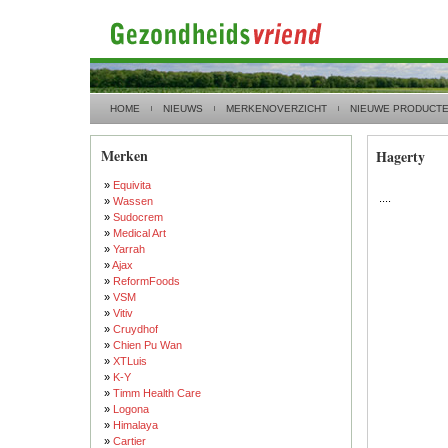
HOME
NIEUWS
MERKENOVERZICHT
NIEUWE PRODUCT
Merken
Hagerty
»
Equivita
....
»
Wassen
»
Sudocrem
»
Medical Art
»
Yarrah
»
Ajax
»
ReformFoods
»
VSM
»
Vitiv
»
Cruydhof
»
Chien Pu Wan
»
XTLuis
»
K-Y
»
Timm Health Care
»
Logona
»
Himalaya
»
Cartier