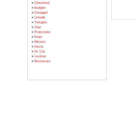
»
Obesimed
»
Audigier
»
Gengigel
»
Urinelle
»
Twingles
»
Olaz
»
Proprostex
»
Roter
»
Mission
»
Inecto
»
Dr. Cat
»
Lovitran
»
Benzacare