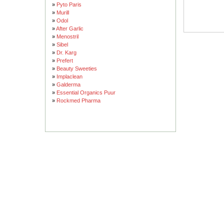
»
Pyto Paris
»
Murill
»
Odol
»
After Garlic
»
Menostril
»
Sibel
»
Dr. Karg
»
Prefert
»
Beauty Sweeties
»
Implaclean
»
Galderma
»
Essential Organics Puur
»
Rockmed Pharma