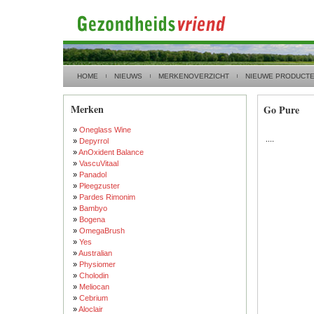
HOME
NIEUWS
MERKENOVERZICHT
NIEUWE PRODUCT
Merken
Go Pure
»
Oneglass Wine
....
»
Depyrrol
»
AnOxident Balance
»
VascuVitaal
»
Panadol
»
Pleegzuster
»
Pardes Rimonim
»
Bambyo
»
Bogena
»
OmegaBrush
»
Yes
»
Australian
»
Physiomer
»
Cholodin
»
Meliocan
»
Cebrium
»
Aloclair