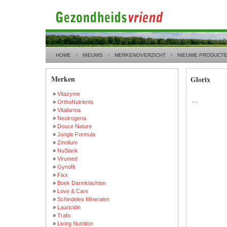
HOME
NIEUWS
MERKENOVERZICHT
NIEUWE PRODUCT
Merken
Glorix
»
Vitazyme
....
»
OrthoNutrients
»
Vitafarma
»
Neutrogena
»
Douce Nature
»
Jungle Formula
»
Zinolium
»
NuSlank
»
Virumed
»
Gynofit
»
Fixx
»
Boek Darmklachten
»
Love & Care
»
Schindeles Mineralen
»
Lauricidin
»
Trafo
»
Living Nutrition