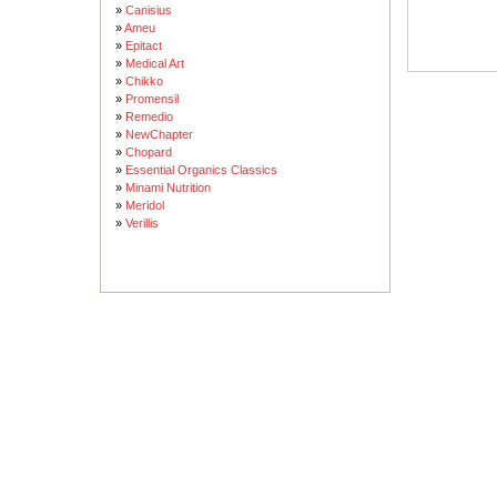
»
Canisius
»
Ameu
»
Epitact
»
Medical Art
»
Chikko
»
Promensil
»
Remedio
»
NewChapter
»
Chopard
»
Essential Organics Classics
»
Minami Nutrition
»
Meridol
»
Verillis