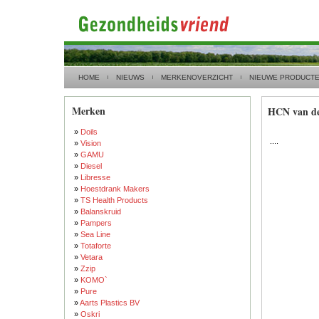
HOME
NIEUWS
MERKENOVERZICHT
NIEUWE PRODUCT
Merken
HCN van de
»
Doils
....
»
Vision
»
GAMU
»
Diesel
»
Libresse
»
Hoestdrank Makers
»
TS Health Products
»
Balanskruid
»
Pampers
»
Sea Line
»
Totaforte
»
Vetara
»
Zzip
»
KOMO`
»
Pure
»
Aarts Plastics BV
»
Oskri