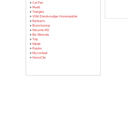
»
Cai Pan
»
Mudd
»
Twingles
»
VSM Enkelvoudige Homeopathie
»
Barlean's
»
Bronchostop
»
Nitcomb-M2
»
Bio Minerals
»
Toly
»
Nijntje
»
Raylex
»
Mycovitaal
»
HemoClin