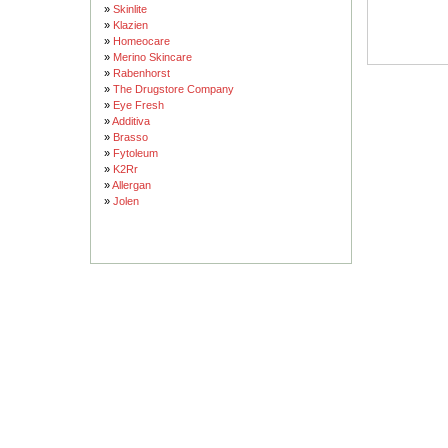
»
Skinlite
»
Klazien
»
Homeocare
»
Merino Skincare
»
Rabenhorst
»
The Drugstore Company
»
Eye Fresh
»
Additiva
»
Brasso
»
Fytoleum
»
K2Rr
»
Allergan
»
Jolen