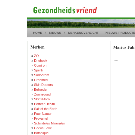
HOME
NIEUWS
MERKENOVERZICHT
NIEUWE PRODUCT
Merken
Marius Fab
»
ZO
....
»
Driehoek
»
Cumiron
»
Sperti
»
Sudocrem
»
Cranmed
»
Skin Doctors
»
Belweder
»
Zonnegoud
»
Skin2Moro
»
Perfect Health
»
Salt of the Earth
»
Puur Natuur
»
Provamel
»
Schindeles Mineralen
»
Cocos Love
»
Botanique