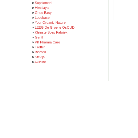
»
Supplemed
»
Himalaya
»
Ghee Easy
»
Locobase
»
Your Organic Nature
»
LEEG De Groene OsOUD
»
Kleinste Soep Fabriek
»
Gentl
»
PK Pharma Care
»
Treffer
»
Biomed
»
Stevija
»
Akileine