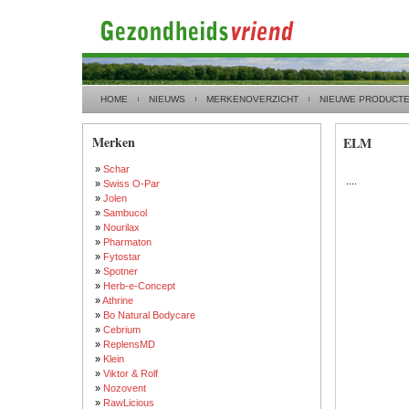
HOME
NIEUWS
MERKENOVERZICHT
NIEUWE PRODUCT
Merken
ELM
»
Schar
....
»
Swiss O-Par
»
Jolen
»
Sambucol
»
Nourilax
»
Pharmaton
»
Fytostar
»
Spotner
»
Herb-e-Concept
»
Athrine
»
Bo Natural Bodycare
»
Cebrium
»
ReplensMD
»
Klein
»
Viktor & Rolf
»
Nozovent
»
RawLicious