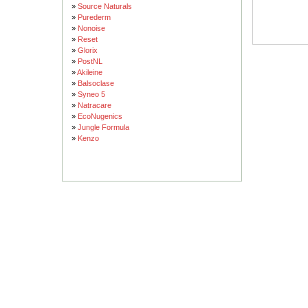
»
Source Naturals
»
Purederm
»
Nonoise
»
Reset
»
Glorix
»
PostNL
»
Akileine
»
Balsoclase
»
Syneo 5
»
Natracare
»
EcoNugenics
»
Jungle Formula
»
Kenzo