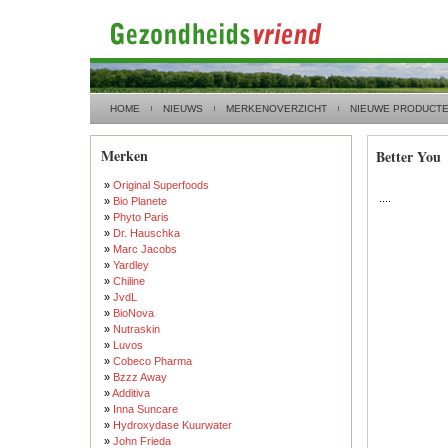
HOME
NIEUWS
MERKENOVERZICHT
NIEUWE PRODUCT
Merken
Better You
»
Original Superfoods
....
»
Bio Planete
»
Phyto Paris
»
Dr. Hauschka
»
Marc Jacobs
»
Yardley
»
Chiline
»
JvdL
»
BioNova
»
Nutraskin
»
Luvos
»
Cobeco Pharma
»
Bzzz Away
»
Additiva
»
Inna Suncare
»
Hydroxydase Kuurwater
»
John Frieda