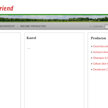
NOVERZICHT
NIEUWE PRODUCTEN
Kaerel
Producten
»
Gezichtscrè
....
»
Scheercrème
»
Shampoo & D
»
Giftset Skin
»
Deodorant C