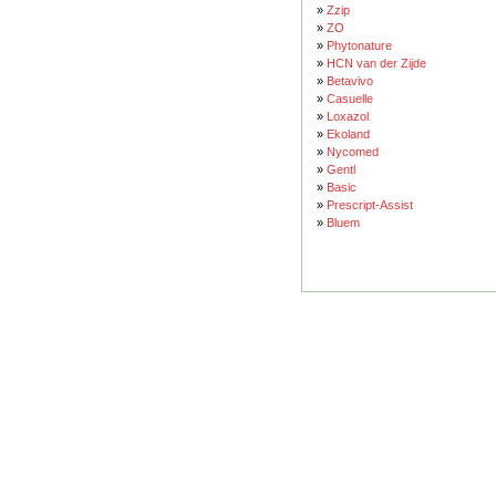
»
Zzip
»
ZO
»
Phytonature
»
HCN van der Zijde
»
Betavivo
»
Casuelle
»
Loxazol
»
Ekoland
»
Nycomed
»
Gentl
»
Basic
»
Prescript-Assist
»
Bluem