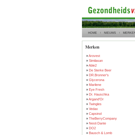
HOME
NIEUWS
MERKE
Merken
»
Arovest
»
Similasan
»
Able2
»
De Sterke Beer
»
DR.Bronner's
»
Glycerona
»
Marilene
»
Eye Fresh
»
Dr. Hauschka
»
Argand'Or
»
Twingles
»
Vedax
»
Capsinol
»
TheBerryCompany
»
Nesti Dante
»
DO2
»
Bausch & Lomb