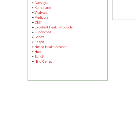
»
Camagra
»
Kernpharm
»
Vitafytea
»
Medicura
»
CMT
»
Excellent Health Products
»
Funciomed
»
Sanex
»
Esspo
»
Nestle Health Science
»
Heel
»
Scholl
»
Nino Cerruti