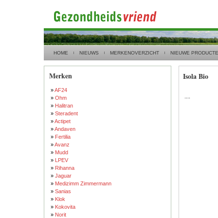
HOME
NIEUWS
MERKENOVERZICHT
NIEUWE PRODUCT
Merken
Isola Bio
»
AF24
....
»
Ohm
»
Halitran
»
Steradent
»
Actipet
»
Andaven
»
Fertilia
»
Avanz
»
Mudd
»
LPEV
»
Rihanna
»
Jaguar
»
Medizimm Zimmermann
»
Sanias
»
Klok
»
Kokovita
»
Norit