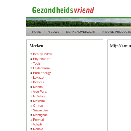
HOME
NIEUWS
MERKENOVERZICHT
NIEUWE PRODUCT
Merken
MijnNatuur
»
Beauty Pillow
....
»
Phytonature
»
Tobis
»
Leidapharm
»
Euro Energy
»
Loxazol
»
Biobites
»
Manna
»
Aloe Pura
»
GoWhite
»
Maxzlim
»
Omron
»
Sawasdee
»
Montignac
»
Pervital
»
Adaptil
»
Rennie