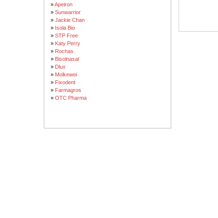
»
Apeiron
»
Sunwarrior
»
Jackie Chan
»
Isola Bio
»
STP Free
»
Katy Perry
»
Rochas
»
Bisolnasal
»
Dlux
»
Molkewei
»
Fixodent
»
Farmagros
»
OTC Pharma