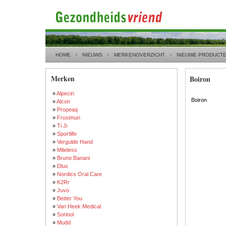
HOME
NIEUWS
MERKENOVERZICHT
NIEUWE PRODUCT
Merken
Boiron
»
Alpecin
Boiron
»
Alcon
»
Propeaq
»
Froximun
»
Ti Ji
»
Sportlife
»
Vergulde Hand
»
Miteless
»
Bruno Banani
»
Dlux
»
Nordics Oral Care
»
K2Rr
»
Juvo
»
Better You
»
Van Heek Medical
»
Sorinol
»
Mudd