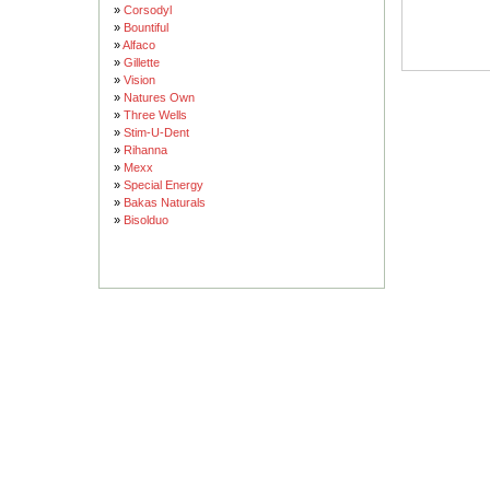
»
Corsodyl
»
Bountiful
»
Alfaco
»
Gillette
»
Vision
»
Natures Own
»
Three Wells
»
Stim-U-Dent
»
Rihanna
»
Mexx
»
Special Energy
»
Bakas Naturals
»
Bisolduo