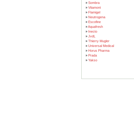
»
Sombra
»
Vitamont
»
Flamigel
»
Neutrogena
»
Escofine
»
Aquafresh
»
Inecto
»
JvdL
»
Thierry Mugler
»
Universal Medical
»
Horus Pharma
»
Prada
»
Yakso