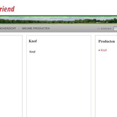
NOVERZICHT
NIEUWE PRODUCTEN
Knof
Producten
»
Knof
Knof