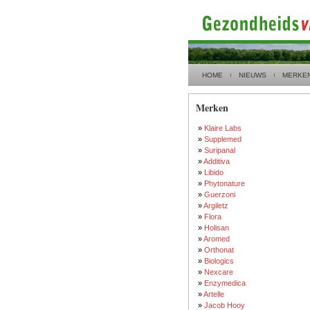
HOME
NIEUWS
MERKE
Merken
»
Klaire Labs
»
Supplemed
»
Suripanal
»
Additiva
»
Libido
»
Phytonature
»
Guerzoni
»
Argiletz
»
Flora
»
Holisan
»
Aromed
»
Orthonat
»
Biologics
»
Nexcare
»
Enzymedica
»
Artelle
»
Jacob Hooy