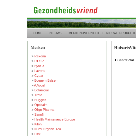
HOME
NIEUWS
MERKENOVERZICHT
NIEUWE PRODUCT
Merken
HuisartsVit
»
Rexona
HuisartsVital
»
PiLeJe
»
Byte-X
»
Lavera
»
Cypar
»
Boegem Balsem
»
A.Vogel
»
Botanique
»
Trafo
»
Huggies
»
Opticalm
»
Oligo Pharma
»
Sanofi
»
Health Maintenance Europe
»
Kiton
»
Numi Organic Tea
»
Fixx