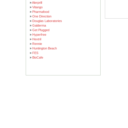
»
Alerprill
»
Vitango
»
Pharmafood
»
One Direction
»
Douglas Laboratories
»
Galderma
»
Get Plugged
»
Hyperfree
»
Hextril
»
Rennie
»
Huntington Beach
»
FES
»
BioCafe