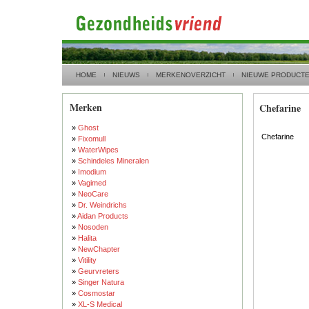
HOME
NIEUWS
MERKENOVERZICHT
NIEUWE PRODUCT
Merken
Chefarine
»
Ghost
Chefarine
»
Fixomull
»
WaterWipes
»
Schindeles Mineralen
»
Imodium
»
Vagimed
»
NeoCare
»
Dr. Weindrichs
»
Aidan Products
»
Nosoden
»
Halita
»
NewChapter
»
Vitility
»
Geurvreters
»
Singer Natura
»
Cosmostar
»
XL-S Medical