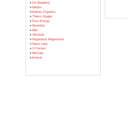
»
De Maalderij
»
Medex
»
Aubrey Organics
»
Thierry Mugler
»
Euro Energy
»
Moskinto
»
Bibi
»
SkinSolv
»
Regenesis Magnesium
»
Klaire Labs
»
O7 Active
»
BioGaia
»
Actavis