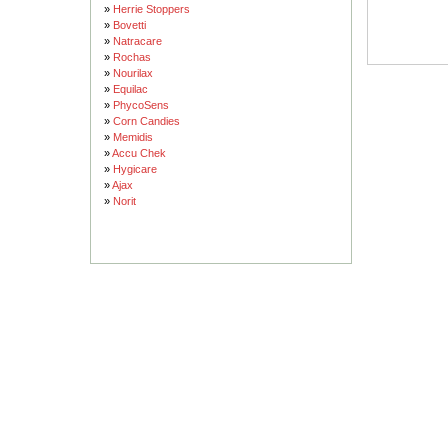
»
Herrie Stoppers
»
Bovetti
»
Natracare
»
Rochas
»
Nourilax
»
Equilac
»
PhycoSens
»
Corn Candies
»
Memidis
»
Accu Chek
»
Hygicare
»
Ajax
»
Norit