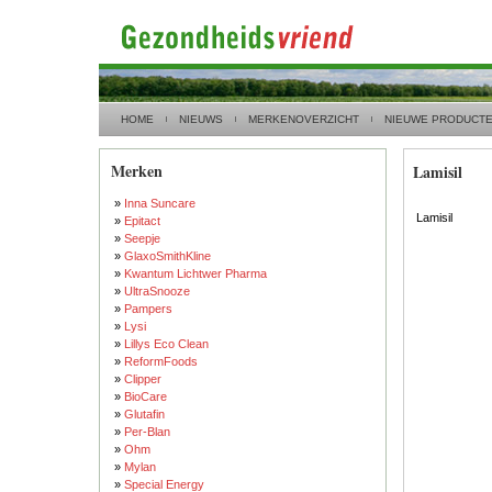
HOME
NIEUWS
MERKENOVERZICHT
NIEUWE PRODUCT
Merken
Lamisil
»
Inna Suncare
Lamisil
»
Epitact
»
Seepje
»
GlaxoSmithKline
»
Kwantum Lichtwer Pharma
»
UltraSnooze
»
Pampers
»
Lysi
»
Lillys Eco Clean
»
ReformFoods
»
Clipper
»
BioCare
»
Glutafin
»
Per-Blan
»
Ohm
»
Mylan
»
Special Energy