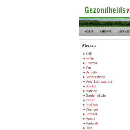
HOME
NIEUWS
MERKE
Merken
»
SNP
»
Iwhite
»
Fixomull
»
Vim
»
Dentofix
»
Blessurehoek
»
Yves Saint Laurent
»
Sterilon
»
Marinoe
»
Garden of Life
»
Cattier
»
PoolPlus
»
Vitamont
»
Loxazol
»
Medex
»
Mariandl
»
Ortis