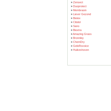
»
Zensect
»
Duoprotect
»
Membrasin
»
Liever Gezond
»
Biotex
»
Cibdol
»
Sano
»
Bioxtra
»
Amazing Grass
»
Bronnley
»
ChemDry
»
GeloRovoice
»
Huikeshoven