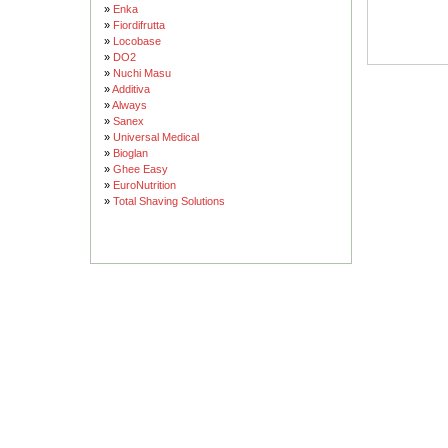
»
Enka
»
Fiordifrutta
»
Locobase
»
DO2
»
Nuchi Masu
»
Additiva
»
Always
»
Sanex
»
Universal Medical
»
Bioglan
»
Ghee Easy
»
EuroNutrition
»
Total Shaving Solutions