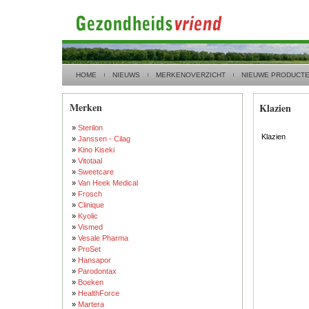
HOME
NIEUWS
MERKENOVERZICHT
NIEUWE PRODUCT
Merken
Klazien
»
Sterilon
Klazien
»
Janssen - Cilag
»
Kino Kiseki
»
Vitotaal
»
Sweetcare
»
Van Heek Medical
»
Frosch
»
Clinique
»
Kyolic
»
Vismed
»
Vesale Pharma
»
ProSet
»
Hansapor
»
Parodontax
»
Boeken
»
HealthForce
»
Martera