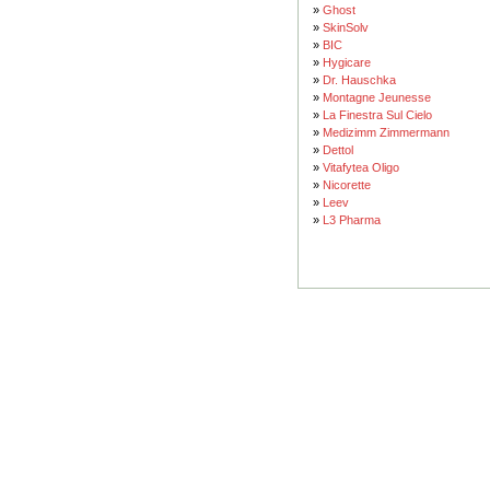
»
Ghost
»
SkinSolv
»
BIC
»
Hygicare
»
Dr. Hauschka
»
Montagne Jeunesse
»
La Finestra Sul Cielo
»
Medizimm Zimmermann
»
Dettol
»
Vitafytea Oligo
»
Nicorette
»
Leev
»
L3 Pharma