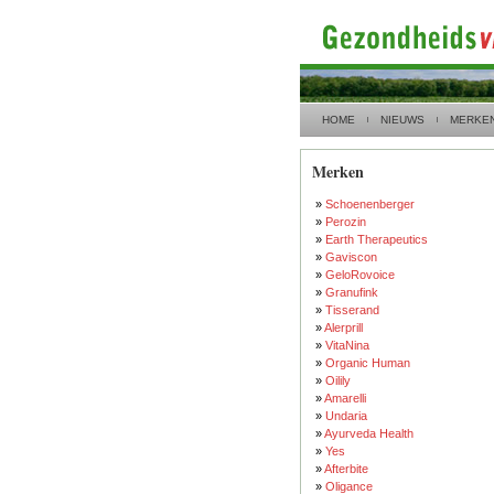
HOME
NIEUWS
MERKE
Merken
»
Schoenenberger
»
Perozin
»
Earth Therapeutics
»
Gaviscon
»
GeloRovoice
»
Granufink
»
Tisserand
»
Alerprill
»
VitaNina
»
Organic Human
»
Oilily
»
Amarelli
»
Undaria
»
Ayurveda Health
»
Yes
»
Afterbite
»
Oligance