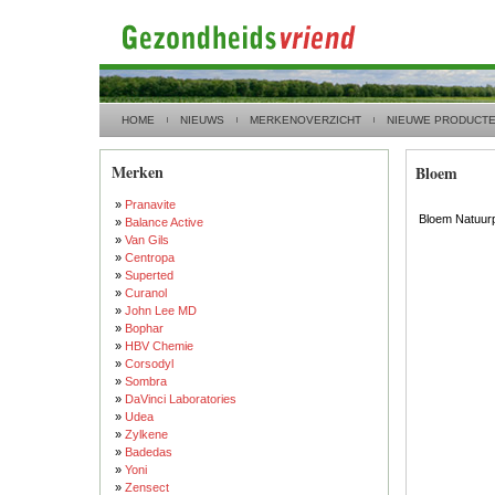
HOME
NIEUWS
MERKENOVERZICHT
NIEUWE PRODUCT
Merken
Bloem
»
Pranavite
Bloem Natuur
»
Balance Active
»
Van Gils
»
Centropa
»
Superted
»
Curanol
»
John Lee MD
»
Bophar
»
HBV Chemie
»
Corsodyl
»
Sombra
»
DaVinci Laboratories
»
Udea
»
Zylkene
»
Badedas
»
Yoni
»
Zensect