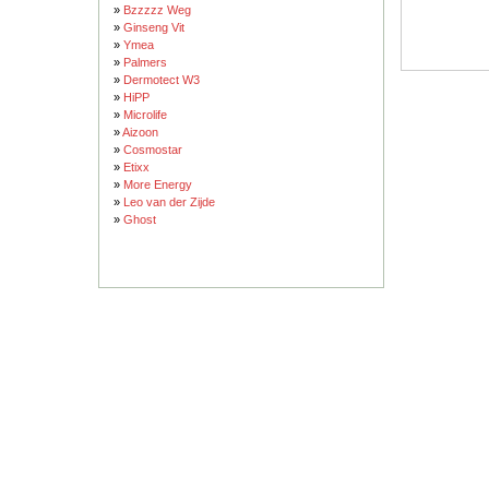
»
Bzzzzz Weg
»
Ginseng Vit
»
Ymea
»
Palmers
»
Dermotect W3
»
HiPP
»
Microlife
»
Aizoon
»
Cosmostar
»
Etixx
»
More Energy
»
Leo van der Zijde
»
Ghost