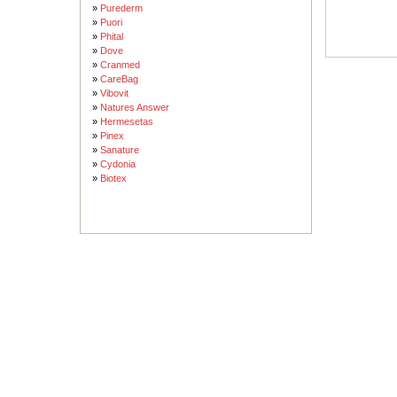
»
Purederm
»
Puori
»
Phital
»
Dove
»
Cranmed
»
CareBag
»
Vibovit
»
Natures Answer
»
Hermesetas
»
Pinex
»
Sanature
»
Cydonia
»
Biotex