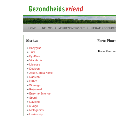
HOME
NIEUWS
MERKENOVERZICHT
NIEUWE PRODUCT
Merken
Forte Phar
»
Bodygliss
Forte Pharma
»
Trim
»
ByeBites
»
Vita Verde
»
Libresse
»
Deoleen
»
Jose Garcia Koffie
»
Nasivent
»
DKNY
»
Womega
»
Rejuvenal
»
Enzyme Science
»
Sperti
»
Daylong
»
A.Vogel
»
Metagenics
»
Leukostrip