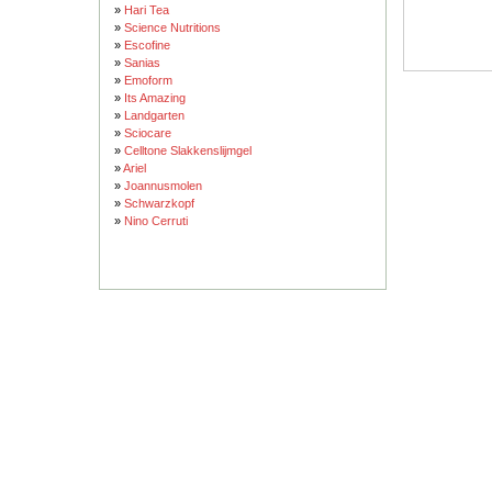
»
Hari Tea
»
Science Nutritions
»
Escofine
»
Sanias
»
Emoform
»
Its Amazing
»
Landgarten
»
Sciocare
»
Celltone Slakkenslijmgel
»
Ariel
»
Joannusmolen
»
Schwarzkopf
»
Nino Cerruti