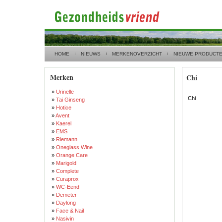
HOME
NIEUWS
MERKENOVERZICHT
NIEUWE PRODUCT
Merken
Chi
»
Urinelle
Chi
»
Tai Ginseng
»
Hotice
»
Avent
»
Kaerel
»
EMS
»
Riemann
»
Oneglass Wine
»
Orange Care
»
Marigold
»
Complete
»
Curaprox
»
WC-Eend
»
Demeter
»
Daylong
»
Face & Nail
»
Nasivin