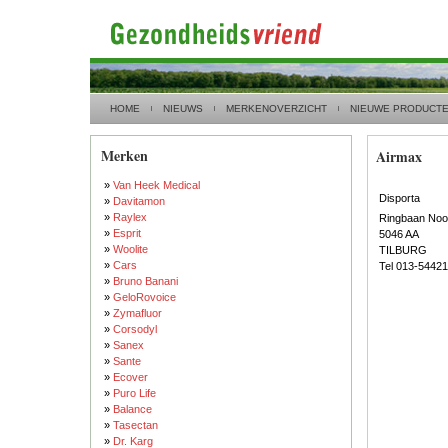
HOME
NIEUWS
MERKENOVERZICHT
NIEUWE PRODUCT
Merken
Airmax
»
Van Heek Medical
Disporta
»
Davitamon
»
Raylex
Ringbaan Noo
»
Esprit
5046 AA
»
Woolite
TILBURG
»
Cars
Tel 013-5442
»
Bruno Banani
»
GeloRovoice
»
Zymafluor
»
Corsodyl
»
Sanex
»
Sante
»
Ecover
»
Puro Life
»
Balance
»
Tasectan
»
Dr. Karg