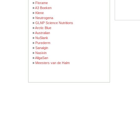
»
Florame
»
A3 Boeken
»
Klene
»
Neutrogena
»
GLNP Science Nutritions
»
Arctic Blue
»
Australian
»
NuSlank
»
Purederm
»
Sanalgin
»
Nasivin
»
AllgaSan
»
Meesters van de Halm