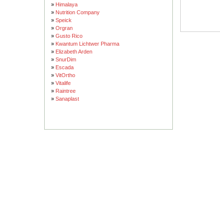
»
Himalaya
»
Nutrition Company
»
Speick
»
Orgran
»
Gusto Rico
»
Kwantum Lichtwer Pharma
»
Elizabeth Arden
»
SnurDim
»
Escada
»
VitOrtho
»
Vitalife
»
Raintree
»
Sanaplast