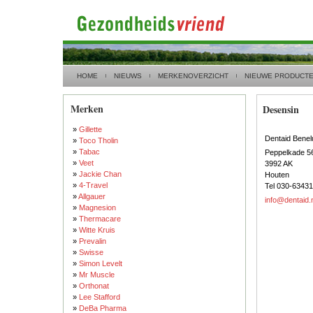
HOME
NIEUWS
MERKENOVERZICHT
NIEUWE PRODUCT
Merken
Desensin
»
Gillette
Dentaid Benel
»
Toco Tholin
»
Tabac
Peppelkade 5
»
Veet
3992 AK
»
Jackie Chan
Houten
»
4-Travel
Tel 030-6343
»
Allgauer
info@dentaid.
»
Magnesion
»
Thermacare
»
Witte Kruis
»
Prevalin
»
Swisse
»
Simon Levelt
»
Mr Muscle
»
Orthonat
»
Lee Stafford
»
DeBa Pharma