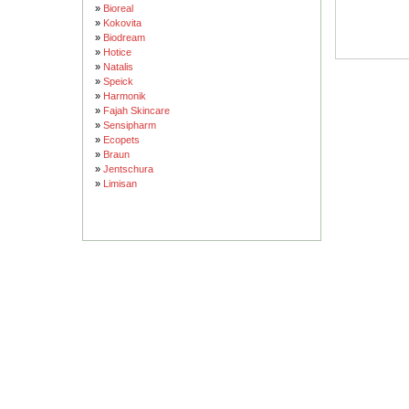
»
Bioreal
»
Kokovita
»
Biodream
»
Hotice
»
Natalis
»
Speick
»
Harmonik
»
Fajah Skincare
»
Sensipharm
»
Ecopets
»
Braun
»
Jentschura
»
Limisan