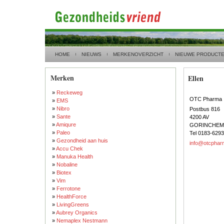
HOME
NIEUWS
MERKENOVERZICHT
NIEUWE PRODUCT
Merken
Ellen
»
Reckeweg
OTC Pharma
»
EMS
»
Nibro
Postbus 816
»
Sante
4200 AV
»
Amiqure
GORINCHEM
»
Paleo
Tel 0183-629
»
Gezondheid aan huis
info@otcphar
»
Accu Chek
»
Manuka Health
»
Nobaline
»
Biotex
»
Vim
»
Ferrotone
»
HealthForce
»
LivingGreens
»
Aubrey Organics
»
Nemaplex Nestmann