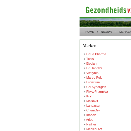
HOME
NIEUWS
MERKE
Merken
»
DeBa Pharma
»
Tobis
»
Bioglan
»
Dr. Jacob's
»
Vitafytea
»
Marco Polo
»
Bronxium
»
Chi Synergiën
»
PhytoPharmica
»
K-Y
»
Malsovit
»
Lancaster
»
ChemDry
»
Inneov
»
Aries
»
Nailner
»
Medical Art