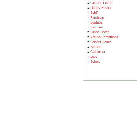
»
Gezond Leven
»
Liberty Health
»
Schiff
»
Fytoleum
»
Boutriba
»
Hari Tea
»
Simon Levelt
»
Natural Temptation
»
Perfect Health
»
Wisdom
»
Galderma
»
Leev
»
Schulp