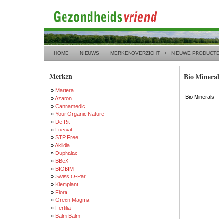
HOME
NIEUWS
MERKENOVERZICHT
NIEUWE PRODUCT
Merken
Bio Mineral
»
Martera
Bio Minerals
»
Azaron
»
Cannamedic
»
Your Organic Nature
»
De Rit
»
Lucovit
»
STP Free
»
Akildia
»
Duphalac
»
BBeX
»
BIOBIM
»
Swiss O-Par
»
Kiemplant
»
Flora
»
Green Magma
»
Fertilia
»
Balm Balm