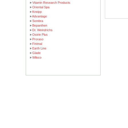
»
Vitamin Research Products
»
Oriental Spa
»
Kneipp
»
Advantage
»
Sombra
»
Bepanthen
»
Dr. Weindrichs
»
Ostrin Plus
»
Proraso
»
Finimal
»
Earth Line
»
Glade
»
Wiloco