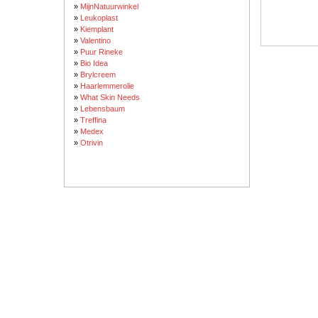
»
MijnNatuurwinkel
»
Leukoplast
»
Kiemplant
»
Valentino
»
Puur Rineke
»
Bio Idea
»
Brylcreem
»
Haarlemmerolie
»
What Skin Needs
»
Lebensbaum
»
Treffina
»
Medex
»
Otrivin