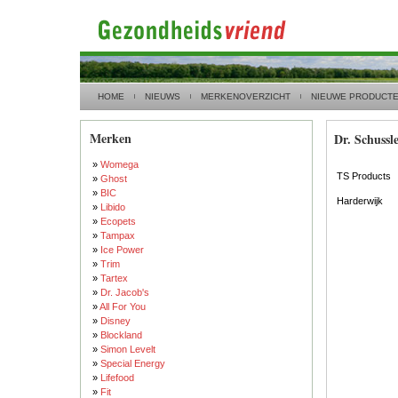
HOME
NIEUWS
MERKENOVERZICHT
NIEUWE PRODUCT
Merken
Dr. Schussl
»
Womega
TS Products
»
Ghost
»
BIC
Harderwijk
»
Libido
»
Ecopets
»
Tampax
»
Ice Power
»
Trim
»
Tartex
»
Dr. Jacob's
»
All For You
»
Disney
»
Blockland
»
Simon Levelt
»
Special Energy
»
Lifefood
»
Fit