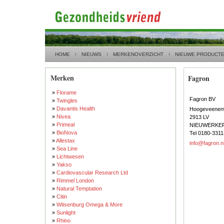
HOME
NIEUWS
MERKENOVERZICHT
NIEUWE PRODUCT
Merken
Fagron
»
Florame
Fagron BV
»
Twingles
»
Davantis Health
Hoogeveenen
»
Nivea
2913 LV
»
Primeal
NIEUWERKER
»
BioNova
Tel 0180-331
»
Allestax
info@fagron.n
»
Sea Line
»
Lichtwesen
»
Yakso
»
Cardiovascular Research Ltd
»
Rimmel London
»
Natural Temptation
»
Citin
»
Witsenburg Omega & More
»
Sunlight
»
Rhino