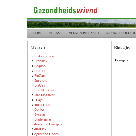
HOME
NIEUWS
MERKENOVERZICHT
NIEUWE PRODUCT
Merken
Biologics
»
Huikeshoven
Biologics
»
Bronnley
»
Bogena
»
Proraso
»
BioCare
»
Justnuts
»
DiaClin
»
Humble Brush
»
Ihre Klassiker
»
I Say:
»
Toco Tholin
»
Denka
»
Swisse
»
Diadermine
»
Ayurveda Biologics
»
AtroFlex
»
Ayurveda Health