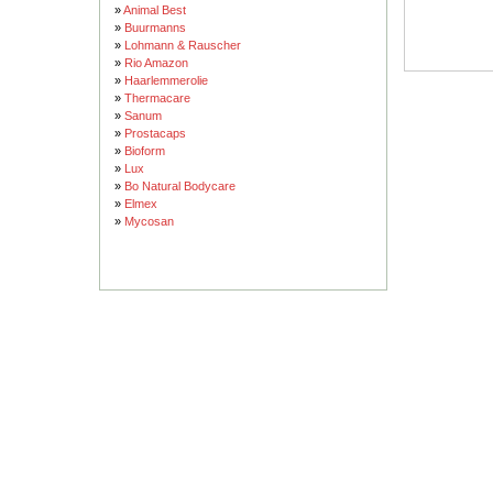
»
Animal Best
»
Buurmanns
»
Lohmann & Rauscher
»
Rio Amazon
»
Haarlemmerolie
»
Thermacare
»
Sanum
»
Prostacaps
»
Bioform
»
Lux
»
Bo Natural Bodycare
»
Elmex
»
Mycosan