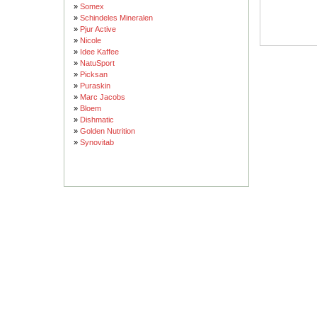
»
Somex
»
Schindeles Mineralen
»
Pjur Active
»
Nicole
»
Idee Kaffee
»
NatuSport
»
Picksan
»
Puraskin
»
Marc Jacobs
»
Bloem
»
Dishmatic
»
Golden Nutrition
»
Synovitab