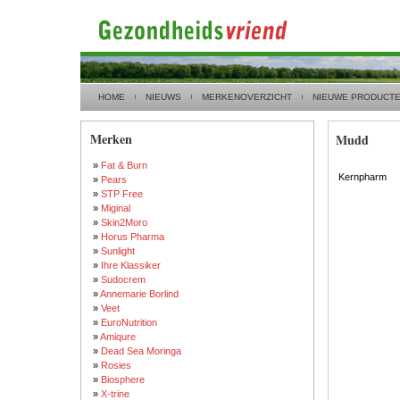
HOME
NIEUWS
MERKENOVERZICHT
NIEUWE PRODUCT
Merken
Mudd
»
Fat & Burn
Kernpharm
»
Pears
»
STP Free
»
Miginal
»
Skin2Moro
»
Horus Pharma
»
Sunlight
»
Ihre Klassiker
»
Sudocrem
»
Annemarie Borlind
»
Veet
»
EuroNutrition
»
Amiqure
»
Dead Sea Moringa
»
Rosies
»
Biosphere
»
X-trine