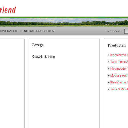
NOVERZICHT
NIEUWE PRODUCTEN
Corega
Producten
»
Kleefcreme 
GlaxoSmithKline
»
Tabs Triple 
»
Kleefpoeder U
»
Mousse Anti
»
Kleefcreme U
»
Tabs 3 Minu