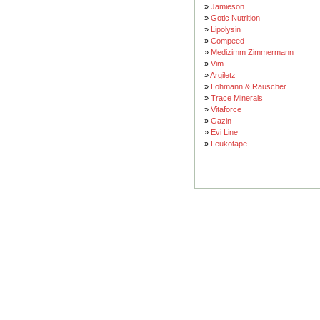
»
Jamieson
»
Gotic Nutrition
»
Lipolysin
»
Compeed
»
Medizimm Zimmermann
»
Vim
»
Argiletz
»
Lohmann & Rauscher
»
Trace Minerals
»
Vitaforce
»
Gazin
»
Evi Line
»
Leukotape