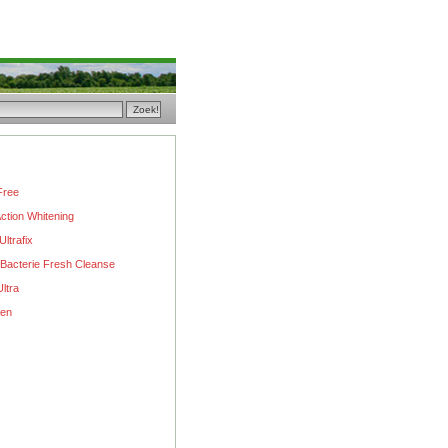
Free
Action Whitening
ltrafix
 Bacterie Fresh Cleanse
ltra
ten