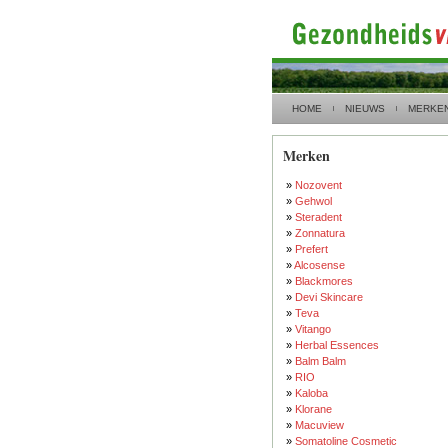
HOME
NIEUWS
MERKE
Merken
»
Nozovent
»
Gehwol
»
Steradent
»
Zonnatura
»
Prefert
»
Alcosense
»
Blackmores
»
Devi Skincare
»
Teva
»
Vitango
»
Herbal Essences
»
Balm Balm
»
RIO
»
Kaloba
»
Klorane
»
Macuview
»
Somatoline Cosmetic